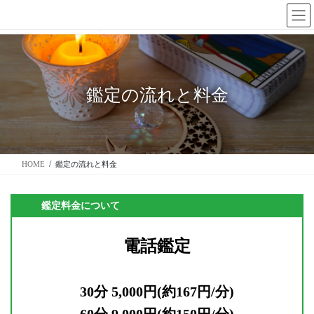
コ
ナ
ン
ビ
テ
ゲ
ン
ー
ツ
シ
に
ョ
鑑定の流れと料金
移
ン
動
に
移
動
HOME
鑑定の流れと料金
鑑定料金について
電話鑑定
30分 5,000円(
約
167円/分)
60分 9,000円(
約
150円/分)